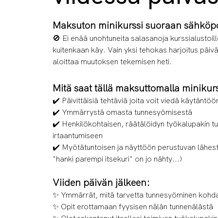
Maksuton minikurssi suoraan sähköpos
🚫 Ei enää unohtuneita salasanoja kurssialustoille
kuitenkaan käy. Vain yksi tehokas harjoitus päiväs
aloittaa muutoksen tekemisen heti.
Mitä saat tällä maksuttomalla minikurs
✔️ Päivittäisiä tehtäviä joita voit viedä käytäntöö
✔️ Ymmärrystä omasta tunnesyömisestä
✔️ Henkilökohtaisen, räätälöidyn työkalupakin 
irtaantumiseen
✔️ Myötätuntoisen ja näyttöön perustuvan lähes
"hanki parempi itsekuri" on jo nähty...)
Viiden päivän jälkeen:
✨ Ymmärrät, mitä tarvetta tunnesyöminen kohda
✨ Opit erottamaan fyysisen nälän tunnenälästä