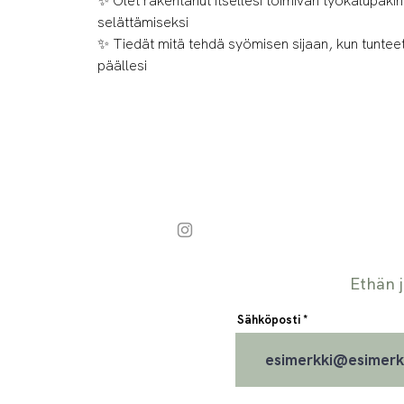
✨ Olet rakentanut itsellesi toimivan työkalupak
selättämiseksi
✨ Tiedät mitä tehdä syömisen sijaan, kun tuntee
päällesi
Ethän j
Sähköposti