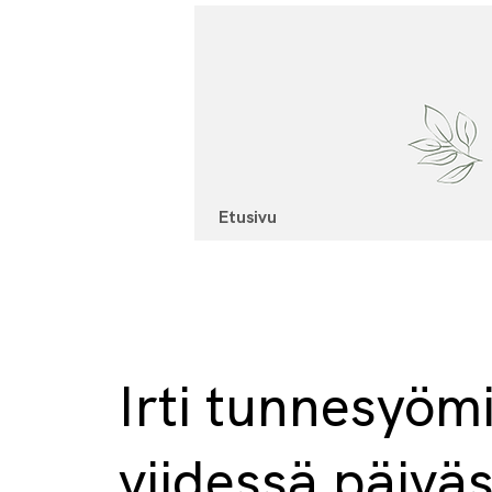
Etusivu
Irti tunnesyöm
viidessä päivä