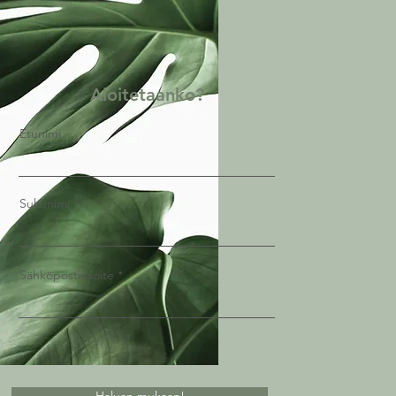
Aloitetaanko?
Etunimi
Sukunimi
Sähköpostiosoite