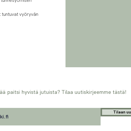
in tunnesyömisen
t tuntuvat vyöryvän
ää paitsi hyvistä jutuista? Tilaa uutiskirjeemme tästä!
Tilaan uu