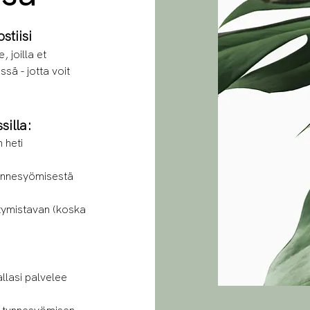
tiisi
, joilla et
sä - jotta voit
silla:
n heti
tunnesyömisestä
tymistavan (koska
llasi palvelee