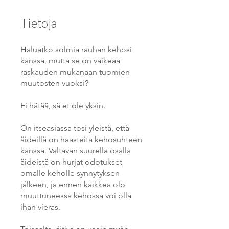
Tietoja
Haluatko solmia rauhan kehosi
kanssa, mutta se on vaikeaa
raskauden mukanaan tuomien
muutosten vuoksi?
Ei hätää, sä et ole yksin.
On itseasiassa tosi yleistä, että
äideillä on haasteita kehosuhteen
kanssa. Valtavan suurella osalla
äideistä on hurjat odotukset
omalle keholle synnytyksen
jälkeen, ja ennen kaikkea olo
muuttuneessa kehossa voi olla
ihan vieras.