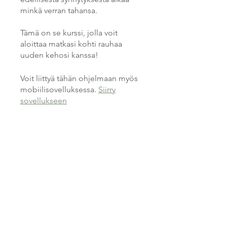
minkä verran tahansa.
Tämä on se kurssi, jolla voit
aloittaa matkasi kohti rauhaa
uuden kehosi kanssa!
Voit liittyä tähän ohjelmaan myös
mobiilisovelluksessa.
Siirry
sovellukseen
Ohjaajat
Mari Salminen