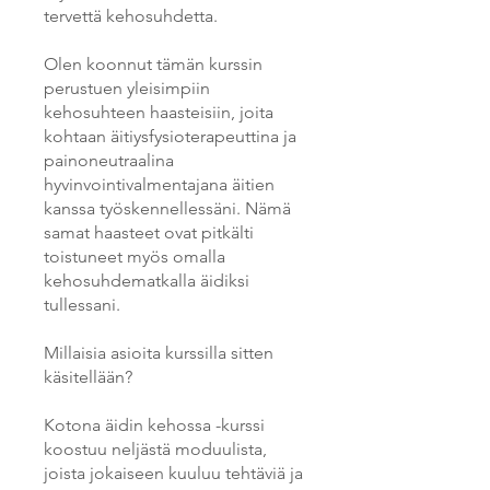
tervettä kehosuhdetta.
Olen koonnut tämän kurssin
perustuen yleisimpiin
kehosuhteen haasteisiin, joita
kohtaan äitiysfysioterapeuttina ja
painoneutraalina
hyvinvointivalmentajana äitien
kanssa työskennellessäni. Nämä
samat haasteet ovat pitkälti
toistuneet myös omalla
kehosuhdematkalla äidiksi
tullessani.
Millaisia asioita kurssilla sitten
käsitellään?
Kotona äidin kehossa -kurssi
koostuu neljästä moduulista,
joista jokaiseen kuuluu tehtäviä ja