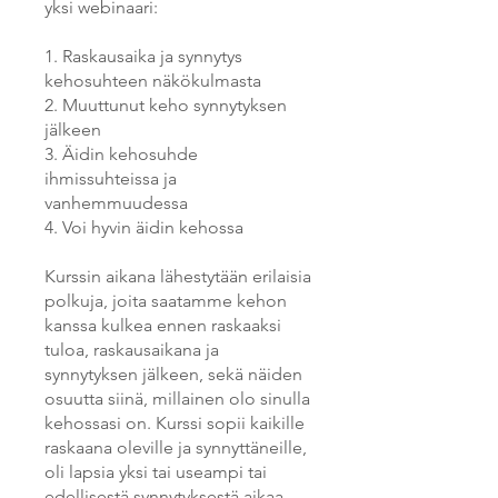
yksi webinaari:
1. Raskausaika ja synnytys
kehosuhteen näkökulmasta
2. Muuttunut keho synnytyksen
jälkeen
3. Äidin kehosuhde
ihmissuhteissa ja
vanhemmuudessa
4. Voi hyvin äidin kehossa
Kurssin aikana lähestytään erilaisia
polkuja, joita saatamme kehon
kanssa kulkea ennen raskaaksi
tuloa, raskausaikana ja
synnytyksen jälkeen, sekä näiden
osuutta siinä, millainen olo sinulla
kehossasi on. Kurssi sopii kaikille
raskaana oleville ja synnyttäneille,
oli lapsia yksi tai useampi tai
edellisestä synnytyksestä aikaa