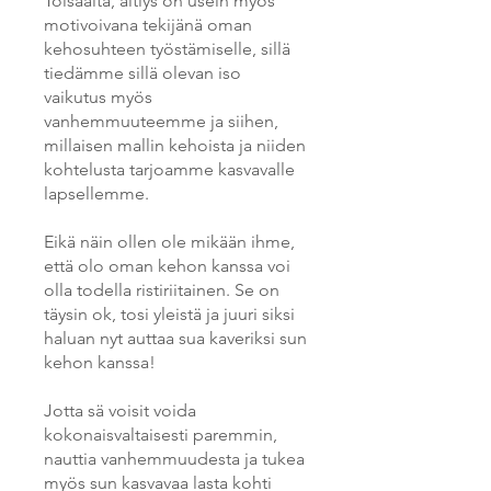
Toisaalta, äitiys on usein myös
motivoivana tekijänä oman
kehosuhteen työstämiselle, sillä
tiedämme sillä olevan iso
vaikutus myös
vanhemmuuteemme ja siihen,
millaisen mallin kehoista ja niiden
kohtelusta tarjoamme kasvavalle
lapsellemme.
Eikä näin ollen ole mikään ihme,
että olo oman kehon kanssa voi
olla todella ristiriitainen. Se on
täysin ok, tosi yleistä ja juuri siksi
haluan nyt auttaa sua kaveriksi sun
kehon kanssa!
Jotta sä voisit voida
kokonaisvaltaisesti paremmin,
nauttia vanhemmuudesta ja tukea
myös sun kasvavaa lasta kohti