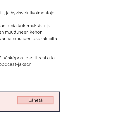
ti, ja hyvinvointivalmentaja.
aan omia kokemuksiani ja
iten muuttuneen kehon
 vanhemmuuden osa-alueilla
 sähköpostiosoitteesi alla
 podcast-jakson
Lähetä