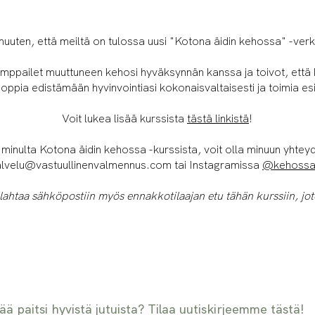
muuten, että meiltä on tulossa uusi "Kotona äidin kehossa" -ver
amppailet muuttuneen kehosi hyväksynnän kanssa ja toivot, että k
t oppia edistämään hyvinvointiasi kokonaisvaltaisesti ja toimia es
Voit lukea lisää kurssista
tästä linkistä
!
 minulta Kotona äidin kehossa -kurssista, voit olla minuun yhte
alvelu@vastuullinenvalmennus.com
tai Instagramissa
@kehossa
ilahtaa sähköpostiin myös ennakkotilaajan etu tähän kurssiin, jote
ää paitsi hyvistä jutuista? Tilaa uutiskirjeemme tästä!