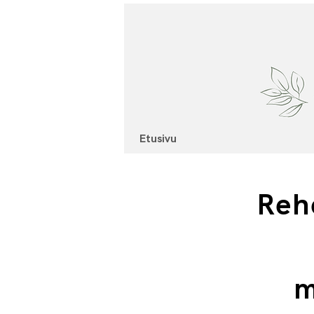
Etusivu
Rehe
m