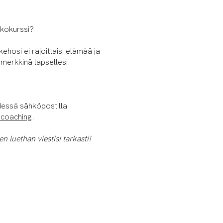
kkokurssi?
ehosi ei rajoittaisi elämää ja
imerkkinä lapsellesi.
ydessä sähköpostilla
coaching
.
n luethan viestisi tarkasti!