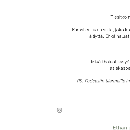
Tiesitkö 
Kurssi on luotu sulle, joka k
äitiyttä. Ehkä halua
Mikäli haluat kysyä
asiakasp
PS. Podcastin tilanneille k
Ethän j