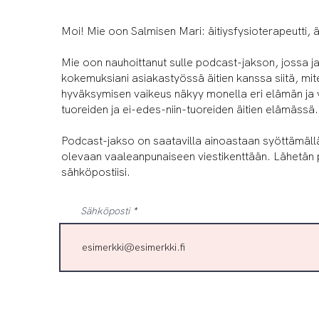
Moi! Mie oon Salmisen Mari: äitiysfysioterapeutti, äi
Mie oon nauhoittanut sulle podcast-jakson, jossa j
kokemuksiani asiakastyössä äitien kanssa siitä, m
hyväksymisen vaikeus näkyy monella eri elämän ja
tuoreiden ja ei-edes-niin-tuoreiden äitien elämässä.
Podcast-jakso on saatavilla ainoastaan syöttämällä
olevaan vaaleanpunaiseen viestikenttään. Lähetän
sähköpostiisi.
Sähköposti