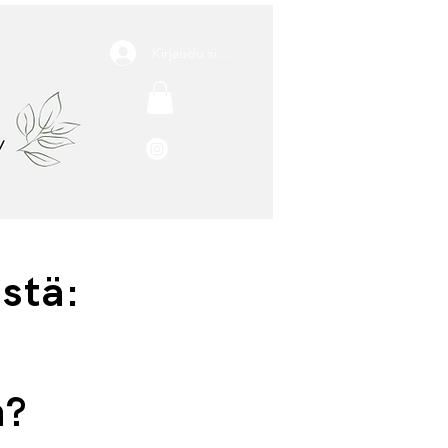
Kirjaudu sisään
stä:
n?