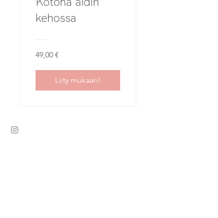
Kotona äidin
kehossa
49,00 €
Liity mukaan!
Ethän jää paitsi hyvistä jutuista?
Tilaa uutiskirjeemme tästä!
Sähköposti
Tilaan uutiskirjeen!