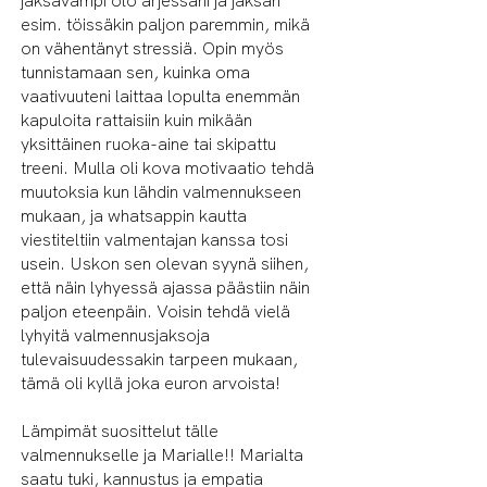
jaksavampi olo arjessani ja jaksan
esim. töissäkin paljon paremmin, mikä
on vähentänyt stressiä. Opin myös
tunnistamaan sen, kuinka oma
vaativuuteni laittaa lopulta enemmän
kapuloita rattaisiin kuin mikään
yksittäinen ruoka-aine tai skipattu
treeni. Mulla oli kova motivaatio tehdä
muutoksia kun lähdin valmennukseen
mukaan, ja whatsappin kautta
viestiteltiin valmentajan kanssa tosi
usein. Uskon sen olevan syynä siihen,
että näin lyhyessä ajassa päästiin näin
paljon eteenpäin. Voisin tehdä vielä
lyhyitä valmennusjaksoja
tulevaisuudessakin tarpeen mukaan,
tämä oli kyllä joka euron arvoista!
Lämpimät suosittelut tälle
valmennukselle ja Marialle!! Marialta
saatu tuki, kannustus ja empatia