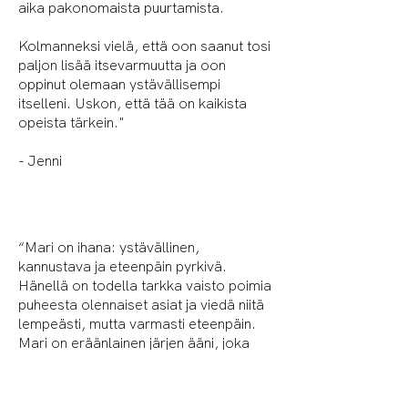
aika pakonomaista puurtamista.
Kolmanneksi vielä, että oon saanut tosi
paljon lisää itsevarmuutta ja oon
oppinut olemaan ystävällisempi
itselleni. Uskon, että tää on kaikista
opeista tärkein."
- Jenni
“Mari on ihana: ystävällinen,
kannustava ja eteenpäin pyrkivä.
Hänellä on todella tarkka vaisto poimia
puheesta olennaiset asiat ja viedä niitä
lempeästi, mutta varmasti eteenpäin.
Mari on eräänlainen järjen ääni, joka
saa pysähtymään asioiden äärelle.”
- Marin yksilövalmennettava