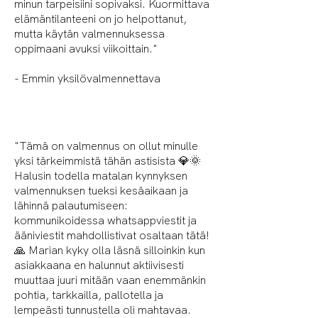
minun tarpeisiini sopivaksi. Kuormittava
elämäntilanteeni on jo helpottanut,
mutta käytän valmennuksessa
oppimaani avuksi viikoittain."
- Emmin yksilövalmennettava
"
Tämä on valmennus on ollut minulle
yksi tärkeimmistä tähän astisista 💎🌞
Halusin todella matalan kynnyksen
valmennuksen tueksi kesäaikaan ja
lähinnä palautumiseen:
kommunikoidessa whatsappviestit ja
ääniviestit mahdollistivat osaltaan tätä!
🙏 Marian kyky olla läsnä silloinkin kun
asiakkaana en halunnut aktiivisesti
muuttaa juuri mitään vaan enemmänkin
pohtia, tarkkailla, pallotella ja
lempeästi tunnustella oli mahtavaa.