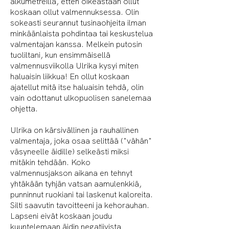
alkumetreillä, etten oikeastaan ollut
koskaan ollut valmennuksessa. Olin
sokeasti seurannut tusinaohjeita ilman
minkäänlaista pohdintaa tai keskustelua
valmentajan kanssa. Melkein putosin
tuoliltani, kun ensimmäisellä
valmennusviikolla Ulrika kysyi miten
haluaisin liikkua! En ollut koskaan
ajatellut mitä itse haluaisin tehdä, olin
vain odottanut ulkopuolisen sanelemaa
ohjetta.
Ulrika on kärsivällinen ja rauhallinen
valmentaja, joka osaa selittää ("vähän"
väsyneelle äidille) selkeästi miksi
mitäkin tehdään. Koko
valmennusjakson aikana en tehnyt
yhtäkään tyhjän vatsan aamulenkkiä,
punninnut ruokiani tai laskenut kaloreita.
Silti saavutin tavoitteeni ja kehorauhan.
Lapseni eivät koskaan joudu
kuuntelemaan äidin negatiivista