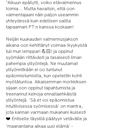
"Alkuun epäilytti, voiko etävalmennus
toimia... Mutta havaitsin, että oon
valmentajaani näin paljon useammin
yhteydessä kuin edellisen salilla
tapaamani PT:n kanssa koskaan!
Neljän kuukauden valmennusjakson
aikana oon kehittänyt voimaa (kyykyistä
tuli mun lemppari 💪🏻) ja oppinut
syömään riittävästi ja tasaisesti ilman
pahempia ylilyöntejä. Ne muutamat
ylilyönnitkään ei oo tuntunut
epäonnistumisilta, kun opeteltiin kohti
myötätuntoa. Aikaisemman morkkiksen
sijaan oon oppinut tapahtumista ja
treenannut keinoja ennaltaehkäistä
ylilyöntejä. 'Sä et voi epäonnistua
intuitiivisessa syömisessä' on mantra,
jota kannan varmaan mukanani ikuisesti
❤️ Entiselle täysillä päätyyn vetävälle ja
'maanantaina alkaa uusi elämä' -