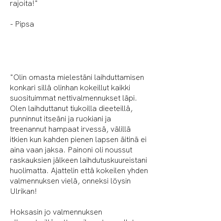
rajoita!"
- Pipsa
"Olin omasta mielestäni laihduttamisen
konkari sillä olinhan kokeillut kaikki
suosituimmat nettivalmennukset läpi.
Olen laihduttanut tiukoilla dieeteillä,
punninnut itseäni ja ruokiani ja
treenannut hampaat irvessä, välillä
itkien kun kahden pienen lapsen äitinä ei
aina vaan jaksa.
Painoni oli noussut
raskauksien jälkeen laihdutuskuureistani
huolimatta. Ajattelin että kokeilen yhden
valmennuksen vielä, onneksi löysin
Ulrikan!
Hoksasin jo valmennuksen