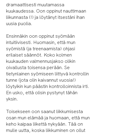
dramaattisesti muutamassa
kuukaudessa. Oon oppinut nauttimaan
liikunnasta (!) ja löytänyt itsestäni ihan
uusia puolia.
Ensinnäkin oon oppinut syömään
intuitiivisesti.
Huomasin, että mun
syömistä (ja treenaamista) ohjasi
erilaiset säännöt. Koko kolmen
kuukauden valmennusjakso olikin
oivallusta toisensa perään. Se
tietynlainen syömiseen liittyvä kontrollin
tunne (jota olin kaivannut vuosia!)
löytyikin kun päästin kontrolloinnista irti.
En usko, että olisin pystynyt tähän
yksin.
Toisekseen oon saanut liikkumisesta
osan mun elämää ja huomaan, että mun
keho kaipaa liikettä nykyään. Tää on
mulle uutta, koska liikkuminen on ollut