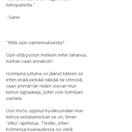
kehopuhetta."
- Sanni
"Mitä opin valmennuksesta?
Opin että pystyn melkein mihin tahansa,
kunhan vaan ennakoin!
Isoimpina juttuina on jäänyt käteen se
etten enää pelkää nälkää tai stressiä,
vaan ymmärrän niiden olevan mun
kehon signaaleja, joihin voin toimillani
vastata.
Oon myös oppinut hyväksymään mun
kehoa sellaisena kuin se on, ilman
'sitku'-ajattelua. Tiedän, etten
kolmessa kuukaudessa oo vielä