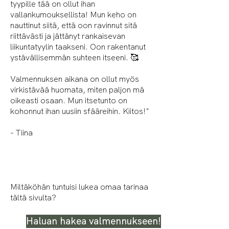
tyypille tää on ollut ihan
vallankumouksellista! Mun keho on
nauttinut siitä, että oon ravinnut sitä
riittävästi ja jättänyt rankaisevan
liikuntatyylin taakseni. Oon rakentanut
ystävällisemmän suhteen itseeni. 🥰
Valmennuksen aikana on ollut myös
virkistävää huomata, miten paljon mä
oikeasti osaan. Mun itsetunto on
kohonnut ihan uusiin sfääreihin. Kiitos!"
- Tiina
Miltäköhän tuntuisi lukea omaa tarinaa
tältä sivulta?
Haluan hakea valmennukseen!