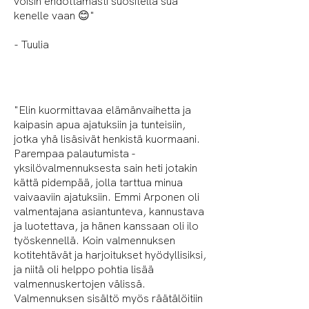
voisin ehdottamasti suositella sua
kenelle vaan 😊"
- Tuulia
"Elin kuormittavaa elämänvaihetta ja
kaipasin apua ajatuksiin ja tunteisiin,
jotka yhä lisäsivät henkistä kuormaani.
Parempaa palautumista -
yksilövalmennuksesta sain heti jotakin
kättä pidempää, jolla tarttua minua
vaivaaviin ajatuksiin. Emmi Arponen oli
valmentajana asiantunteva, kannustava
ja luotettava, ja hänen kanssaan oli ilo
työskennellä. Koin valmennuksen
kotitehtävät ja harjoitukset hyödyllisiksi,
ja niitä oli helppo pohtia lisää
valmennuskertojen välissä.
Valmennuksen sisältö myös räätälöitiin