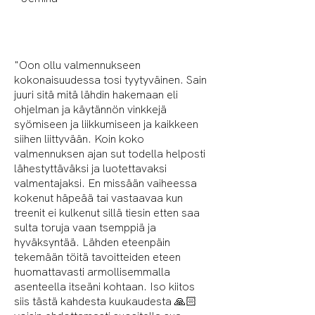
"Oon ollu valmennukseen
kokonaisuudessa tosi tyytyväinen. Sain
juuri sitä mitä lähdin hakemaan eli
ohjelman ja käytännön vinkkejä
syömiseen ja liikkumiseen ja kaikkeen
siihen liittyvään. Koin koko
valmennuksen ajan sut todella helposti
lähestyttäväksi ja luotettavaksi
valmentajaksi. En missään vaiheessa
kokenut häpeää tai vastaavaa kun
treenit ei kulkenut sillä tiesin etten saa
sulta toruja vaan tsemppiä ja
hyväksyntää. Lähden eteenpäin
tekemään töitä tavoitteiden eteen
huomattavasti armollisemmalla
asenteella itseäni kohtaan. Iso kiitos
siis tästä kahdesta kuukaudesta 🙏🏻