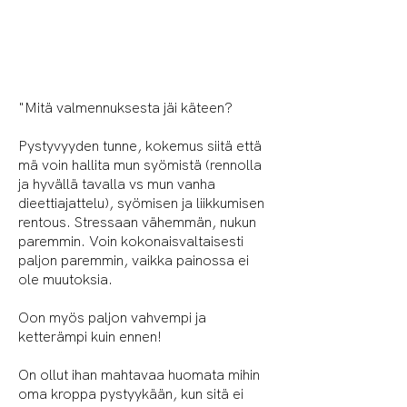
"Mitä valmennuksesta jäi käteen?
Pystyvyyden tunne, kokemus siitä että
mä voin hallita mun syömistä (rennolla
ja hyvällä tavalla vs mun vanha
dieettiajattelu), syömisen ja liikkumisen
rentous. Stressaan vähemmän, nukun
paremmin. Voin kokonaisvaltaisesti
paljon paremmin, vaikka painossa ei
ole muutoksia.
Oon myös paljon vahvempi ja
ketterämpi kuin ennen!
On ollut ihan mahtavaa huomata mihin
oma kroppa pystyykään, kun sitä ei