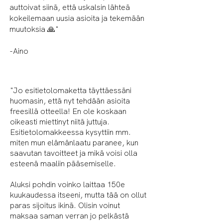
auttoivat siinä, että uskalsin lähteä
kokeilemaan uusia asioita ja tekemään
muutoksia 🙏"
-Aino
"Jo esitietolomaketta täyttäessäni
huomasin, että nyt tehdään asioita
freesillä otteella! En ole koskaan
oikeasti miettinyt niitä juttuja.
Esitietolomakkeessa kysyttiin mm.
miten mun elämänlaatu paranee, kun
saavutan tavoitteet ja mikä voisi olla
esteenä maaliin pääsemiselle.
Aluksi pohdin voinko laittaa 150e
kuukaudessa itseeni, mutta tää on ollut
paras sijoitus ikinä. Olisin voinut
maksaa saman verran jo pelkästä