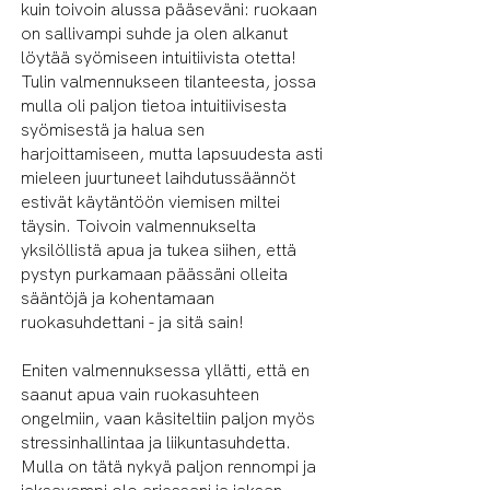
kuin toivoin alussa pääseväni: ruokaan
on sallivampi suhde ja olen alkanut
löytää syömiseen intuitiivista otetta!
Tulin valmennukseen tilanteesta, jossa
mulla oli paljon tietoa intuitiivisesta
syömisestä ja halua sen
harjoittamiseen, mutta lapsuudesta asti
mieleen juurtuneet laihdutussäännöt
estivät käytäntöön viemisen miltei
täysin. Toivoin valmennukselta
yksilöllistä apua ja tukea siihen, että
pystyn purkamaan päässäni olleita
sääntöjä ja kohentamaan
ruokasuhdettani - ja sitä sain!
Eniten valmennuksessa yllätti, että en
saanut apua vain ruokasuhteen
ongelmiin, vaan käsiteltiin paljon myös
stressinhallintaa ja liikuntasuhdetta.
Mulla on tätä nykyä paljon rennompi ja