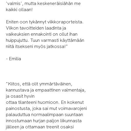
'valmis', mutta keskeneräisiähän me
kaikki ollaan!
Eniten oon tykännyt viikkoraporteista.
Viikon tavoitteiden laadinta ja
vaikeuksien ennakointi on ollut ihan
huippujuttu. Tuun varmasti käyttämään
niitä itsekseni myös jatkossa!"
- Emilia
"Kiitos, että olit ymmärtäväinen,
kannustava ja empaattinen valmentaja,
ja osasit hyvin
ottaa tilanteeni huomioon. En kokenut
painostusta, joka sai mut voimavarojeni
palauduttua normaalimpaan suuntaan
innostumaan hurjan paljon liikunnasta
jälleen ja ottamaan treenit osaksi