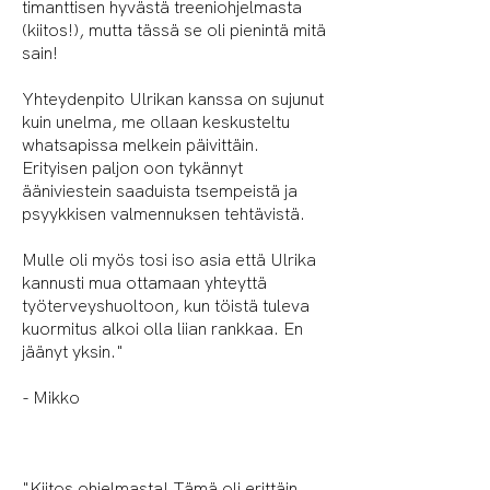
timanttisen hyvästä treeniohjelmasta
(kiitos!), mutta tässä se oli pienintä mitä
sain!
Yhteydenpito Ulrikan kanssa on sujunut
kuin unelma, me ollaan keskusteltu
whatsapissa melkein päivittäin.
Erityisen paljon oon tykännyt
ääniviestein saaduista tsempeistä ja
psyykkisen valmennuksen tehtävistä.
Mulle oli myös tosi iso asia että Ulrika
kannusti mua ottamaan yhteyttä
työterveyshuoltoon, kun töistä tuleva
kuormitus alkoi olla liian rankkaa. En
jäänyt yksin."
- Mikko
"Kiitos ohjelmasta! Tämä oli erittäin