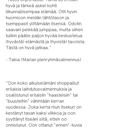
hyvä ja tärkeä askel kohti
liikunnallisempaa elämää. Otit hyvin
huomioon meidän lähtötason ja
tsemppasit ylittämään itsensä. Odotin
saavani pelkkää jumppaa, mutta siihen
tulikin päälle paljon hyvää keskustelua
(hyvästä) elämästä ja (hyvistä) tavoista.
Tästä on hyvä jatkaa."
- Taina (Marian pienryhmävalmennus)
"Oon koko aikuiselämäni shoppaillut
erilaisia laihdutusvalmennuksia ja
osallistunut erilaisiin "haasteisiin" tai
"buusteihin" vähintään kerran
vuodessa. Joka kerta mun itsekuri on
kestänyt tasan kaksi viikkoa ja oon
syyttänyt itseäni siitä, etten oo
onnistunut. Oon ottanut "ennen"-kuvia