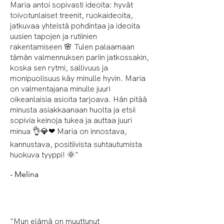
Maria antoi sopivasti ideoita: hyvät
toivotunlaiset treenit, ruokaideoita,
jatkuvaa yhteistä pohdintaa ja ideoita
uusien tapojen ja rutiinien
rakentamiseen 🌸 Tulen palaamaan
tämän valmennuksen pariin jatkossakin,
koska sen rytmi, sallivuus ja
monipuolisuus käy minulle hyvin. Maria
on valmentajana minulle juuri
oikeanlaisia asioita tarjoava. Hän pitää
minusta asiakkaanaan huolta ja etsii
sopivia keinoja tukea ja auttaa juuri
minua 👌💎❤ Maria on innostava,
kannustava, positiivista suhtautumista
huokuva tyyppi! 🌞"
- Melina
"Mun elämä on muuttunut