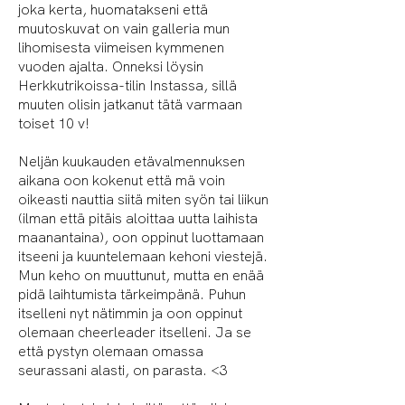
joka kerta, huomatakseni että
muutoskuvat on vain galleria mun
lihomisesta viimeisen kymmenen
vuoden ajalta. Onneksi löysin
Herkkutrikoissa-tilin Instassa, sillä
muuten olisin jatkanut tätä varmaan
toiset 10 v!
Neljän kuukauden etävalmennuksen
aikana oon kokenut että mä voin
oikeasti nauttia siitä miten syön tai liikun
(ilman että pitäis aloittaa uutta laihista
maanantaina), oon oppinut luottamaan
itseeni ja kuuntelemaan kehoni viestejä.
Mun keho on muuttunut, mutta en enää
pidä laihtumista tärkeimpänä. Puhun
itselleni nyt nätimmin ja oon oppinut
olemaan cheerleader itselleni. Ja se
että pystyn olemaan omassa
seurassani alasti, on parasta. <3