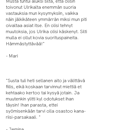
Musta tuntui aluksi siltä, että olisin
toivonut Ulrikalta enemmän suoria
vastauksia mun kysymyksiin, vaikka
näin jälkikäteen ymmärrän miksi mun piti
oivaltaa asiat itse. En olisi tehnyt
muutoksia, jos Ulrika olisi käskenyt. Silti
mulla ei ollut kovia suorituspaineita.
Hämmästyttävää!"
- Mari
"Susta tuli heti sellanen aito ja välittävä
fiilis, eikä koskaan tarvinnut miettiä et
kehtaako kertoo tai kysyä jotain. Ja
muutenkin ylitti kyl odotukset ihan
täysin! Ihan parasta, ettei
syömisenkään tarvi olla osastoo kana-
riisi-parsakaali.
"
- Jemina