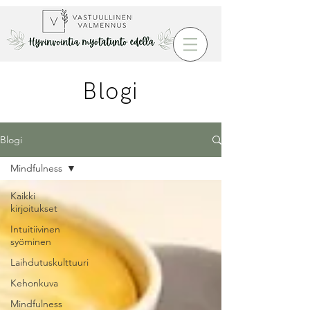
Blogi
Blogi
Mindfulness
Kaikki
kirjoitukset
Intuitiivinen
syöminen
Laihdutuskulttuuri
Kehonkuva
Mindfulness