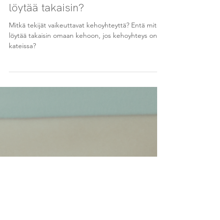
kehostamme – ja miten voimme
löytää takaisin?
Mitkä tekijät vaikeuttavat kehoyhteyttä? Entä miten
löytää takaisin omaan kehoon, jos kehoyhteys on
kateissa?