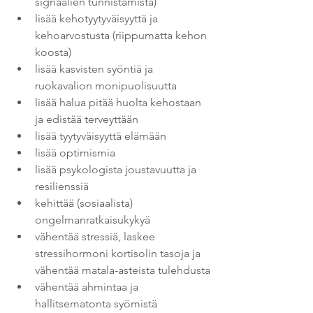
signaalien tunnistamista)
lisää kehotyytyväisyyttä ja 
kehoarvostusta (riippumatta kehon 
koosta)
lisää kasvisten syöntiä ja 
ruokavalion monipuolisuutta
lisää halua pitää huolta kehostaan 
ja edistää terveyttään
lisää tyytyväisyyttä elämään
lisää optimismia
lisää psykologista joustavuutta ja 
resilienssiä
kehittää (sosiaalista) 
ongelmanratkaisukykyä
vähentää stressiä, laskee 
stressihormoni kortisolin tasoja ja 
vähentää matala-asteista tulehdusta
vähentää ahmintaa ja 
hallitsematonta syömistä