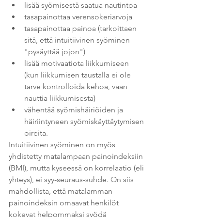
lisää syömisestä saatua nautintoa
tasapainottaa verensokeriarvoja
tasapainottaa painoa (tarkoittaen 
sitä, että intuitiivinen syöminen 
"pysäyttää jojon")
lisää motivaatiota liikkumiseen 
(kun liikkumisen taustalla ei ole 
tarve kontrolloida kehoa, vaan 
nauttia liikkumisesta)
vähentää syömishäiriöiden ja 
häiriintyneen syömiskäyttäytymisen 
oireita.
Intuitiivinen syöminen on myös 
yhdistetty matalampaan painoindeksiin 
(BMI), mutta kyseessä on korrelaatio (eli 
yhteys), ei syy-seuraus-suhde. On siis 
mahdollista, että matalamman 
painoindeksin omaavat henkilöt 
kokevat helpommaksi syödä 