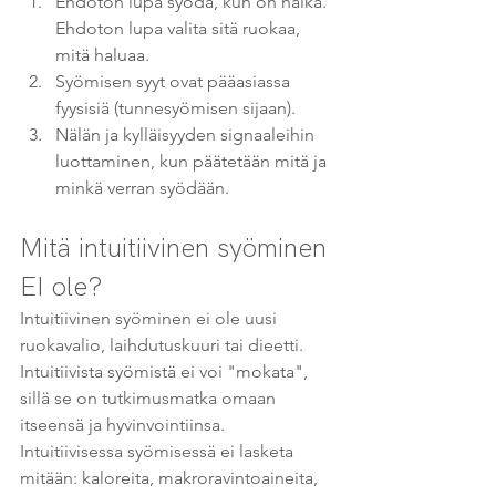
Ehdoton lupa syödä, kun on nälkä. 
Ehdoton lupa valita sitä ruokaa, 
mitä haluaa.
Syömisen syyt ovat pääasiassa 
fyysisiä (tunnesyömisen sijaan).
Nälän ja kylläisyyden signaaleihin 
luottaminen, kun päätetään mitä ja 
minkä verran syödään.
Mitä intuitiivinen syöminen 
EI ole?
Intuitiivinen syöminen ei ole uusi 
ruokavalio, laihdutuskuuri tai dieetti. 
Intuitiivista syömistä ei voi "mokata", 
sillä se on tutkimusmatka omaan 
itseensä ja hyvinvointiinsa. 
Intuitiivisessa syömisessä ei lasketa 
mitään: kaloreita, makroravintoaineita, 