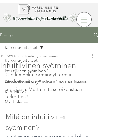
Päivitys
Kaikki kirjoitukset
31.8.2023
3 min käytetty lukemiseen
Kaikki kirjoitukset
Intuitiivinen syöminen
Intuitiivinen syöminen
Oletkin ehkä törmännyt termiin 
Laihdutuskulttuuri
"intuitiivinen syöminen" sosiaalisessa 
mediassa. Mutta mitä se oikeastaan 
Kehonkuva
tarkoittaa?
Mindfulness
Mitä on intuitiivinen 
syöminen?
Intuitiivinen syöminen perustuu kehon 