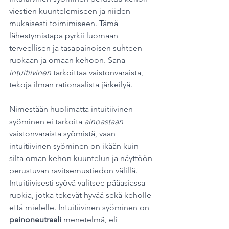
viestien kuuntelemiseen ja niiden 
mukaisesti toimimiseen. Tämä 
lähestymistapa pyrkii luomaan 
terveellisen ja tasapainoisen suhteen 
ruokaan ja omaan kehoon. Sana 
intuitiivinen
 tarkoittaa vaistonvaraista, 
tekoja ilman rationaalista järkeilyä.
Nimestään huolimatta intuitiivinen 
syöminen ei tarkoita 
ainoastaan
vaistonvaraista syömistä, vaan 
intuitiivinen syöminen on ikään kuin 
silta oman kehon kuuntelun ja näyttöön 
perustuvan ravitsemustiedon välillä. 
Intuitiivisesti syövä valitsee pääasiassa 
ruokia, jotka tekevät hyvää sekä keholle 
että mielelle. Intuitiivinen syöminen on 
painoneutraali 
menetelmä, eli 