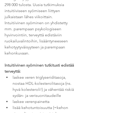
298 000 tulosta. Uusia tutkimuksia 
intuitiiviseen syömiseen liittyen 
julkaistaan lähes viikoittain.
Intuitiivinen syöminen on yhdistetty 
mm. parempaan psykologiseen 
hyvinvointiin, terveyttä edistäviin 
ruokailuvalintoihin, lisääntyneeseen 
kehotyytyväisyyteen ja parempaan 
kehonkuvaan.
Intuitiivinen syöminen tutkitusti edistää 
terveyttä:
laskee veren triglyseriditasoja, 
nostaa HDL-kolesterolitasoja (ns. 
hyvä kolesteroli!) ja vähentää riskiä 
sydän- ja verisuonitaudeille
laskee verenpainetta
lisää kehotuntoisuutta (=kehon 