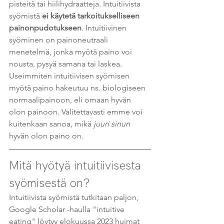
pisteitä tai hiilihydraatteja. Intuitiivista 
syömistä 
ei käytetä tarkoitukselliseen 
painonpudotukseen
. Intuitiivinen 
syöminen on painoneutraali 
menetelmä, jonka myötä paino voi 
nousta, pysyä samana tai laskea. 
Useimmiten intuitiivisen syömisen 
myötä paino hakeutuu ns. biologiseen 
normaalipainoon, eli omaan hyvän 
olon painoon. Valitettavasti emme voi 
kuitenkaan sanoa, mikä 
juuri sinun
hyvän olon paino on.
Mitä hyötyä intuitiivisesta 
syömisestä on?
Intuitiivista syömistä tutkitaan paljon, 
Google Scholar -haulla "intuitive 
eating" löytyy elokuussa 2023 huimat 