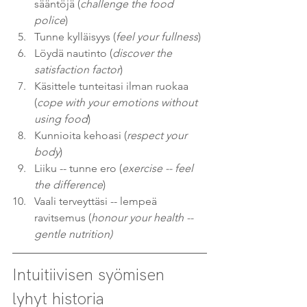
sääntöjä (
challenge the food 
police
)
Tunne kylläisyys (
feel your fullness
)
Löydä nautinto (
discover the 
satisfaction factor
)
Käsittele tunteitasi ilman ruokaa 
(
cope with your emotions without 
using food
)
Kunnioita kehoasi (
respect your 
body
)
Liiku -- tunne ero (
exercise -- feel 
the difference
)
Vaali terveyttäsi -- lempeä 
ravitsemus (
honour your health -- 
gentle nutrition)
Intuitiivisen syömisen 
lyhyt historia