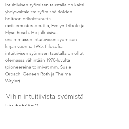
Intuitiivisen syömisen taustalla on kaksi 
yhdysvaltalaista syömishäiriöiden 
hoitoon erikoistunutta 
ravitsemusterapeuttia, Evelyn Tribole ja 
Elyse Resch. He julkaisivat 
ensimmäisen intuitiivisen syömisen 
kirjan vuonna 1995. Filosofia 
intuitiivisen syömisen taustalla on ollut 
olemassa vähintään 1970-luvulta 
(pioneereina toimivat mm. Susie 
Orbach, Geneen Roth ja Thelma 
Wayler).
Mihin intuitiivista syömistä 
käytetään?
Nykypäivänä intuitiivista syömistä 
käytetään kokonaisvaltaisen 
hyvinvoinnin tukemiseen ja 