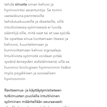
tehdä 
sinusta
 oman kehosi ja 
hyvinvointisi asiantuntija. Se toimii 
vastaiskuna perinteisille 
laihdutuskuureille ja dieeteille, sillä 
intuitiivisessa syömisessä ei luoda 
sääntöjä sille, mitä saat tai et saa syödä. 
Se opettaa sinua luottamaan itseesi ja 
kehoosi, kuuntelemaan ja 
kunnioittamaan kehosi signaaleja. 
Intuitiivista syömistä voidaan pitää
syvänä terveyden edistämisenä
, sillä se 
huomioi biologisen hyvinvoinnin lisäksi 
myös psyykkisen ja sosiaalisen 
hyvinvoinnin.
Ravitsemus- ja käyttäytymistieteen 
tutkimusten puolella intuitiivinen 
syöminen määritellään seuraavasti: