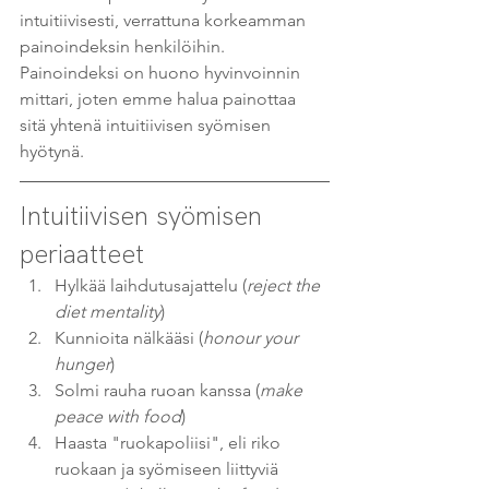
intuitiivisesti, verrattuna korkeamman 
painoindeksin henkilöihin. 
Painoindeksi on huono hyvinvoinnin 
mittari, joten emme halua painottaa 
sitä yhtenä intuitiivisen syömisen 
hyötynä.
Intuitiivisen syömisen 
periaatteet
Hylkää laihdutusajattelu (
reject the 
diet mentality
)
Kunnioita nälkääsi (
honour your 
hunger
)
Solmi rauha ruoan kanssa (
make 
peace with food
)
Haasta "ruokapoliisi", eli riko 
ruokaan ja syömiseen liittyviä 